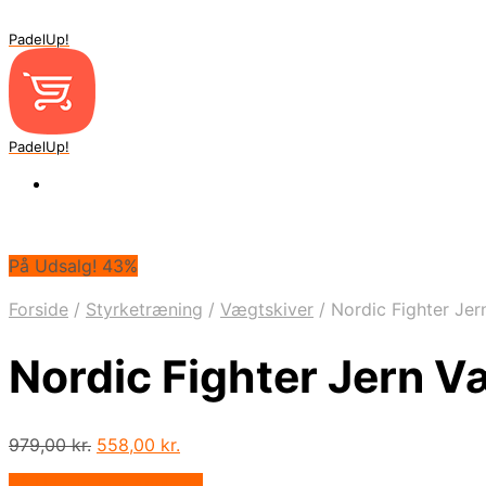
PadelUp!
PadelUp!
På Udsalg! 43%
Forside
/
Styrketræning
/
Vægtskiver
/
Nordic Fighter Je
Nordic Fighter Jern 
Den
Den
979,00
kr.
558,00
kr.
oprindelige
aktuelle
På Udsalg hos Apuls.dk