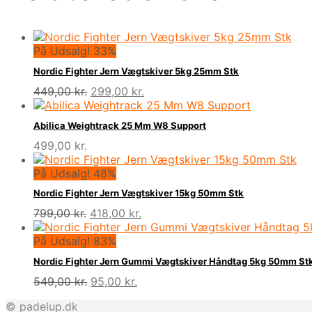
På Udsalg! 33%
Nordic Fighter Jern Vægtskiver 5kg 25mm Stk
Den
Den
449,00
kr.
299,00
kr.
oprindelige
aktuelle
pris
pris
Abilica Weightrack 25 Mm W8 Support
var:
er:
499,00
kr.
449,00 kr..
299,00 kr..
På Udsalg! 48%
Nordic Fighter Jern Vægtskiver 15kg 50mm Stk
Den
Den
799,00
kr.
418,00
kr.
oprindelige
aktuelle
pris
pris
På Udsalg! 83%
var:
er:
Nordic Fighter Jern Gummi Vægtskiver Håndtag 5kg 50mm St
799,00 kr..
418,00 kr..
Den
Den
549,00
kr.
95,00
kr.
oprindelige
aktuelle
© padelup.dk
pris
pris