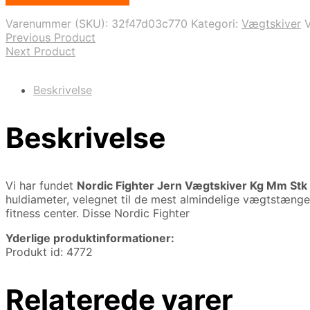
pris
pris
var:
er:
Varenummer (SKU):
32f47d03c770
Kategori:
Vægtskiver
979,00 kr..
558,00 kr..
Previous Product
Next Product
Beskrivelse
Beskrivelse
Vi har fundet
Nordic Fighter Jern Vægtskiver Kg Mm Stk
huldiameter, velegnet til de mest almindelige vægtstænger
fitness center. Disse Nordic Fighter
Yderlige produktinformationer:
Produkt id: 4772
Relaterede varer