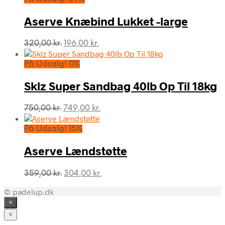
var:
er:
169,00 kr..
103,00 kr..
Aserve Knæbind Lukket -large
Den
Den
320,00
kr.
196,00
kr.
oprindelige
aktuelle
pris
pris
På Udsalg! 0%
var:
er:
320,00 kr..
196,00 kr..
Sklz Super Sandbag 40lb Op Til 18kg
Den
Den
750,00
kr.
749,00
kr.
oprindelige
aktuelle
pris
pris
På Udsalg! 15%
var:
er:
750,00 kr..
749,00 kr..
Aserve Lændstøtte
Den
Den
359,00
kr.
304,00
kr.
oprindelige
aktuelle
© padelup.dk
pris
pris
var:
er:
×
359,00 kr..
304,00 kr..
×