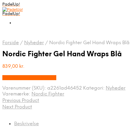
PadelUp!
PadelUp!
Forside
/
Nyheder
/
Nordic Fighter Gel Hand Wraps Blå
Nordic Fighter Gel Hand Wraps Blå
839,00
kr.
Bedste pris hos Apuls.dk
Varenummer (SKU):
a2261ad46452
Kategori:
Nyheder
Varemærke:
Nordic Fighter
Previous Product
Next Product
Beskrivelse