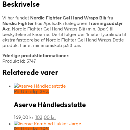
Beskrivelse
Vi har fundet
Nordic Fighter Gel Hand Wraps Blå
fra
Nordic Fighter
hos Apuls.dk i kategorien
Træningsudstyr
A-z
. Nordic Fighter Gel Hand Wraps Blå (min. 3par) til
beskyttelse af knoerne. Dertil følger der 1meter lycralinda til
ekstra fastgørelse af Nordic Fighter Gel Hand Wraps.Dette
produkt har et minimumskøb på 3 par.
Yderlige produktinformationer:
Produkt id: 5747
Relaterede varer
På Udsalg! 39%
Aserve Håndledsstøtte
Den
Den
169,00
kr.
103,00
kr.
oprindelige
aktuelle
pris
pris
På Udsalg! 39%