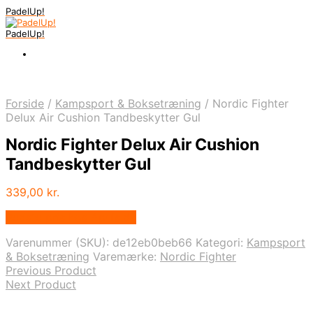
PadelUp!
PadelUp!
Forside
/
Kampsport & Boksetræning
/
Nordic Fighter
Delux Air Cushion Tandbeskytter Gul
Nordic Fighter Delux Air Cushion
Tandbeskytter Gul
339,00
kr.
Bedste pris hos Apuls.dk
Varenummer (SKU):
de12eb0beb66
Kategori:
Kampsport
& Boksetræning
Varemærke:
Nordic Fighter
Previous Product
Next Product