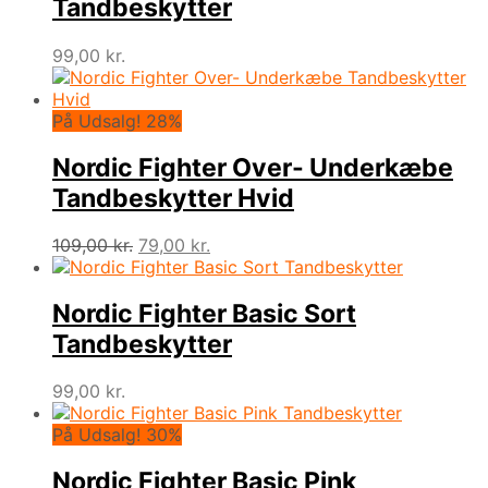
Tandbeskytter
99,00
kr.
På Udsalg! 28%
Nordic Fighter Over- Underkæbe
Tandbeskytter Hvid
Den
Den
109,00
kr.
79,00
kr.
oprindelige
aktuelle
pris
pris
var:
er:
Nordic Fighter Basic Sort
109,00 kr..
79,00 kr..
Tandbeskytter
99,00
kr.
På Udsalg! 30%
Nordic Fighter Basic Pink