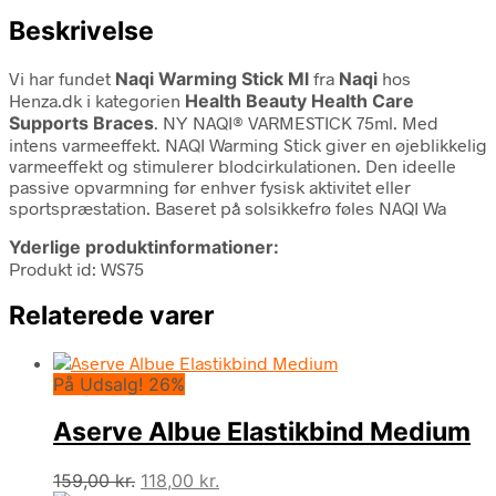
Beskrivelse
Vi har fundet
Naqi Warming Stick Ml
fra
Naqi
hos
Henza.dk i kategorien
Health Beauty Health Care
Supports Braces
. NY NAQI® VARMESTICK 75ml. Med
intens varmeeffekt. NAQI Warming Stick giver en øjeblikkelig
varmeeffekt og stimulerer blodcirkulationen. Den ideelle
passive opvarmning før enhver fysisk aktivitet eller
sportspræstation. Baseret på solsikkefrø føles NAQI Wa
Yderlige produktinformationer:
Produkt id: WS75
Relaterede varer
På Udsalg! 26%
Aserve Albue Elastikbind Medium
Den
Den
159,00
kr.
118,00
kr.