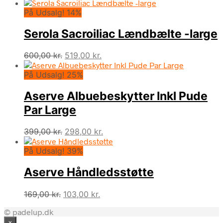
oprindelige
aktuelle
På Udsalg! 14%
pris
pris
var:
er:
Serola Sacroiliac Lændbælte -large
159,00 kr..
118,00 kr..
Den
Den
600,00
kr.
519,00
kr.
oprindelige
aktuelle
På Udsalg! 25%
pris
pris
var:
er:
Aserve Albuebeskytter Inkl Pude
600,00 kr..
519,00 kr..
Par Large
Den
Den
399,00
kr.
298,00
kr.
oprindelige
aktuelle
På Udsalg! 39%
pris
pris
var:
er:
Aserve Håndledsstøtte
399,00 kr..
298,00 kr..
Den
Den
169,00
kr.
103,00
kr.
oprindelige
aktuelle
© padelup.dk
pris
pris
×