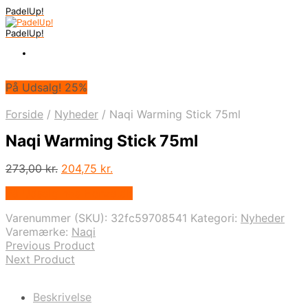
PadelUp!
PadelUp!
På Udsalg! 25%
Forside
/
Nyheder
/
Naqi Warming Stick 75ml
Naqi Warming Stick 75ml
Den
Den
273,00
kr.
204,75
kr.
oprindelige
aktuelle
På Udsalg hos Henza.dk
pris
pris
var:
er:
Varenummer (SKU):
32fc59708541
Kategori:
Nyheder
273,00 kr..
204,75 kr..
Varemærke:
Naqi
Previous Product
Next Product
Beskrivelse