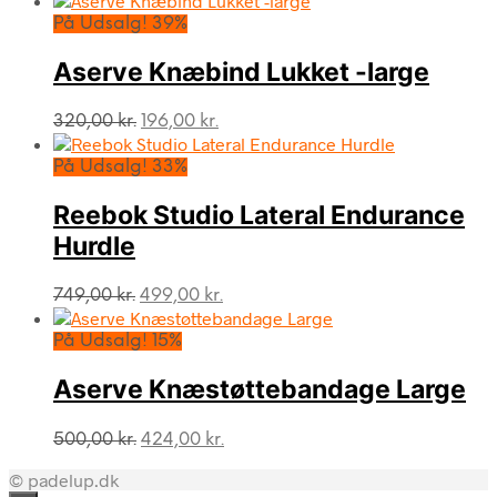
På Udsalg! 39%
Aserve Knæbind Lukket -large
Den
Den
320,00
kr.
196,00
kr.
oprindelige
aktuelle
pris
pris
På Udsalg! 33%
var:
er:
320,00 kr..
196,00 kr..
Reebok Studio Lateral Endurance
Hurdle
Den
Den
749,00
kr.
499,00
kr.
oprindelige
aktuelle
pris
pris
På Udsalg! 15%
var:
er:
749,00 kr..
499,00 kr..
Aserve Knæstøttebandage Large
Den
Den
500,00
kr.
424,00
kr.
oprindelige
aktuelle
© padelup.dk
pris
pris