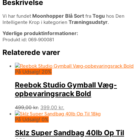
Beskrivelse
Vi har fundet
Moonhopper Blå Sort
fra
Togu
hos Den
Intelligente Krop i kategorien
Træningsudstyr
.
Yderlige produktinformationer:
Produkt id: 069-900081
Relaterede varer
På Udsalg! 20%
Reebok Studio Gymball Væg-
opbevaringsrack Bold
Den
Den
499,00
kr.
399,00
kr.
oprindelige
aktuelle
På Udsalg! 0%
pris
pris
var:
er:
Sklz Super Sandbag 40lb Op Til
499,00 kr..
399,00 kr..