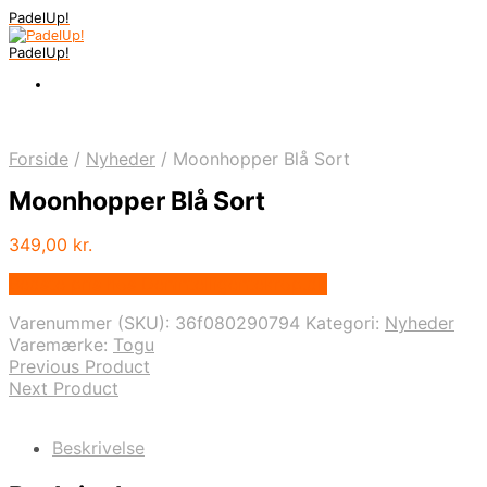
PadelUp!
PadelUp!
Forside
/
Nyheder
/
Moonhopper Blå Sort
Moonhopper Blå Sort
349,00
kr.
Bedste pris hos Denintelligentekrop.dk
Varenummer (SKU):
36f080290794
Kategori:
Nyheder
Varemærke:
Togu
Previous Product
Next Product
Beskrivelse