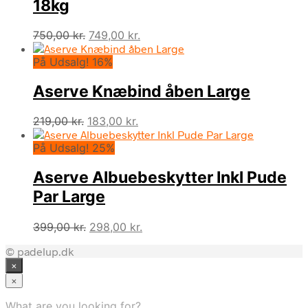
18kg
Den
Den
750,00
kr.
749,00
kr.
oprindelige
aktuelle
På Udsalg! 16%
pris
pris
var:
er:
Aserve Knæbind åben Large
750,00 kr..
749,00 kr..
Den
Den
219,00
kr.
183,00
kr.
oprindelige
aktuelle
På Udsalg! 25%
pris
pris
var:
er:
Aserve Albuebeskytter Inkl Pude
219,00 kr..
183,00 kr..
Par Large
Den
Den
399,00
kr.
298,00
kr.
oprindelige
aktuelle
© padelup.dk
pris
pris
×
var:
er:
399,00 kr..
298,00 kr..
×
What are you looking for?