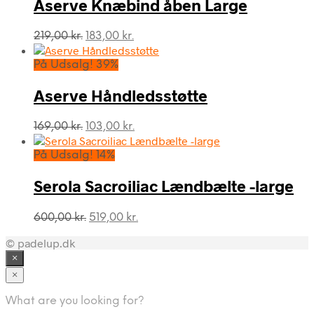
Aserve Knæbind åben Large
Den
Den
219,00
kr.
183,00
kr.
oprindelige
aktuelle
pris
pris
På Udsalg! 39%
var:
er:
219,00 kr..
183,00 kr..
Aserve Håndledsstøtte
Den
Den
169,00
kr.
103,00
kr.
oprindelige
aktuelle
pris
pris
På Udsalg! 14%
var:
er:
169,00 kr..
103,00 kr..
Serola Sacroiliac Lændbælte -large
Den
Den
600,00
kr.
519,00
kr.
oprindelige
aktuelle
© padelup.dk
pris
pris
var:
er:
×
600,00 kr..
519,00 kr..
×
What are you looking for?