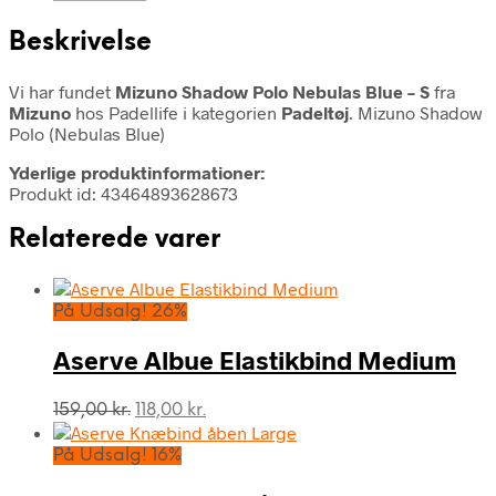
Beskrivelse
Vi har fundet
Mizuno Shadow Polo Nebulas Blue – S
fra
Mizuno
hos Padellife i kategorien
Padeltøj
. Mizuno Shadow
Polo (Nebulas Blue)
Yderlige produktinformationer:
Produkt id: 43464893628673
Relaterede varer
På Udsalg! 26%
Aserve Albue Elastikbind Medium
Den
Den
159,00
kr.
118,00
kr.
oprindelige
aktuelle
pris
pris
På Udsalg! 16%
var:
er:
159,00 kr..
118,00 kr..