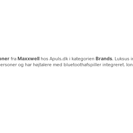
soner
fra
Maxxwell
hos Apuls.dk i kategorien
Brands
. Luksus i
ersoner og har højtalere med bluetoothafspiller integreret. Ioni