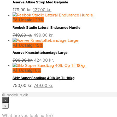
Aserve Albue Strop Med Gelpude
Den
Den
179,00
kr.
127,00
kr.
oprindelige
aktuelle
På Udsalg! 33%
pris
pris
var:
er:
Reebok Studio Lateral Endurance Hurdle
179,00 kr..
127,00 kr..
Den
Den
749,00
kr.
499,00
kr.
oprindelige
aktuelle
På Udsalg! 15%
pris
pris
var:
er:
Aserve Knæstøttebandage Large
749,00 kr..
499,00 kr..
Den
Den
500,00
kr.
424,00
kr.
oprindelige
aktuelle
På Udsalg! 0%
pris
pris
var:
er:
Sklz Super Sandbag 40lb Op Til 18kg
500,00 kr..
424,00 kr..
Den
Den
750,00
kr.
749,00
kr.
oprindelige
aktuelle
© padelup.dk
pris
pris
×
var:
er:
750,00 kr..
749,00 kr..
×
What are you looking for?