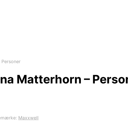
 Personer
una Matterhorn – Perso
emærke:
Maxxwell