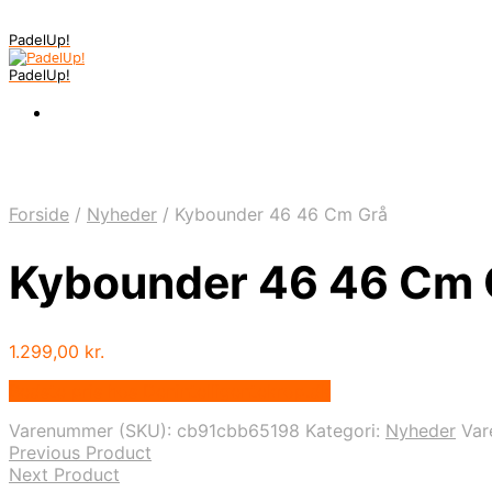
PadelUp!
PadelUp!
Forside
/
Nyheder
/
Kybounder 46 46 Cm Grå
Kybounder 46 46 Cm 
1.299,00
kr.
Bedste pris hos Denintelligentekrop.dk
Varenummer (SKU):
cb91cbb65198
Kategori:
Nyheder
Va
Previous Product
Next Product