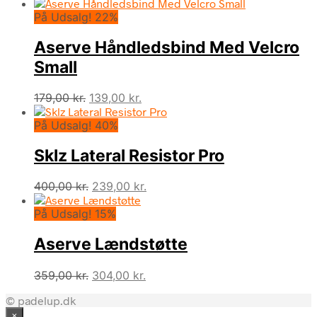
oprindelige
aktuelle
På Udsalg! 22%
pris
pris
var:
er:
Aserve Håndledsbind Med Velcro
219,00 kr..
183,00 kr..
Small
Den
Den
179,00
kr.
139,00
kr.
oprindelige
aktuelle
På Udsalg! 40%
pris
pris
var:
er:
Sklz Lateral Resistor Pro
179,00 kr..
139,00 kr..
Den
Den
400,00
kr.
239,00
kr.
oprindelige
aktuelle
På Udsalg! 15%
pris
pris
var:
er:
Aserve Lændstøtte
400,00 kr..
239,00 kr..
Den
Den
359,00
kr.
304,00
kr.
oprindelige
aktuelle
© padelup.dk
pris
pris
×
var:
er: