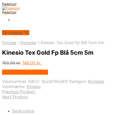
PadelUp!
PadelUp!
På Udsalg! 1%
Forside
/
Nyheder
/
Kinesio Tex Gold Fp Blå 5cm 5m
Kinesio Tex Gold Fp Blå 5cm 5m
Den
Den
150,00
kr.
148,00
kr.
oprindelige
aktuelle
På Udsalg hos Apuls.dk
pris
pris
var:
er:
Varenummer (SKU):
3b2af192a61f
Kategori:
Nyheder
150,00 kr..
148,00 kr..
Varemærke:
Kinesio
Previous Product
Next Product
Beskrivelse