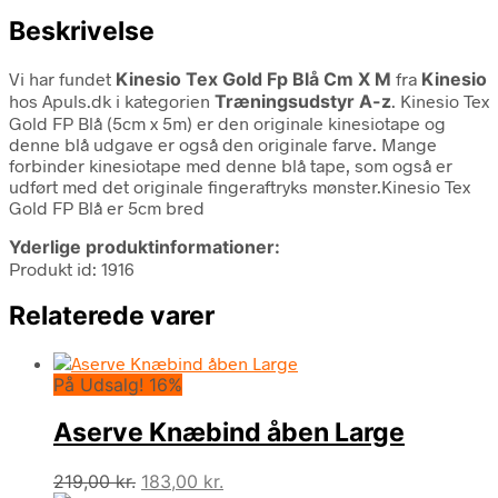
Beskrivelse
Vi har fundet
Kinesio Tex Gold Fp Blå Cm X M
fra
Kinesio
hos Apuls.dk i kategorien
Træningsudstyr A-z
. Kinesio Tex
Gold FP Blå (5cm x 5m) er den originale kinesiotape og
denne blå udgave er også den originale farve. Mange
forbinder kinesiotape med denne blå tape, som også er
udført med det originale fingeraftryks mønster.Kinesio Tex
Gold FP Blå er 5cm bred
Yderlige produktinformationer:
Produkt id: 1916
Relaterede varer
På Udsalg! 16%
Aserve Knæbind åben Large
Den
Den
219,00
kr.
183,00
kr.