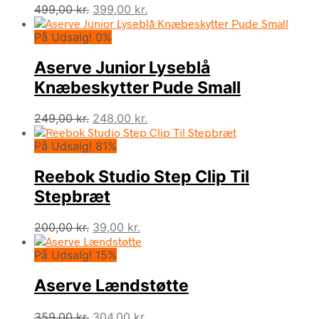
Den
Den
499,00
kr.
399,00
kr.
oprindelige
aktuelle
På Udsalg! 0%
pris
pris
var:
er:
Aserve Junior Lyseblå
499,00 kr..
399,00 kr..
Knæbeskytter Pude Small
Den
Den
249,00
kr.
248,00
kr.
oprindelige
aktuelle
På Udsalg! 81%
pris
pris
var:
er:
Reebok Studio Step Clip Til
249,00 kr..
248,00 kr..
Stepbræt
Den
Den
200,00
kr.
39,00
kr.
oprindelige
aktuelle
På Udsalg! 15%
pris
pris
var:
er:
Aserve Lændstøtte
200,00 kr..
39,00 kr..
Den
Den
359,00
kr.
304,00
kr.