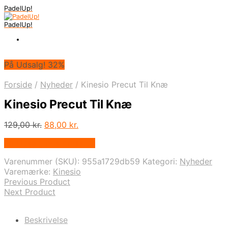
PadelUp!
PadelUp!
På Udsalg! 32%
Forside
/
Nyheder
/
Kinesio Precut Til Knæ
Kinesio Precut Til Knæ
Den
Den
129,00
kr.
88,00
kr.
oprindelige
aktuelle
På Udsalg hos Apuls.dk
pris
pris
var:
er:
Varenummer (SKU):
955a1729db59
Kategori:
Nyheder
129,00 kr..
88,00 kr..
Varemærke:
Kinesio
Previous Product
Next Product
Beskrivelse