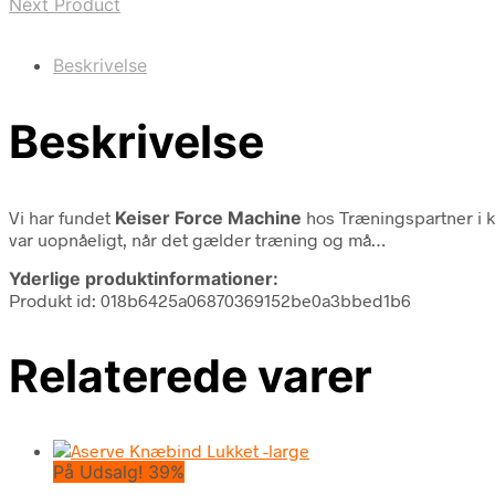
Next Product
Beskrivelse
Beskrivelse
Vi har fundet
Keiser Force Machine
hos Træningspartner i 
var uopnåeligt, når det gælder træning og må…
Yderlige produktinformationer:
Produkt id: 018b6425a06870369152be0a3bbed1b6
Relaterede varer
På Udsalg! 39%