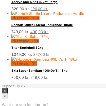
Aserve Knæbind Lukket -large
Den
Den
320,00
kr.
196,00
kr.
oprindelige
aktuelle
På Udsalg! 33%
pris
pris
var:
er:
Reebok Studio Lateral Endurance Hurdle
320,00 kr..
196,00 kr..
Den
Den
749,00
kr.
499,00
kr.
oprindelige
aktuelle
På Udsalg! 16%
pris
pris
var:
er:
Titan Kettlebell 32kg
749,00 kr..
499,00 kr..
Den
Den
1.049,00
kr.
877,00
kr.
oprindelige
aktuelle
På Udsalg! 0%
pris
pris
var:
er:
Sklz Super Sandbag 40lb Op Til 18kg
1.049,00 kr..
877,00 kr..
Den
Den
750,00
kr.
749,00
kr.
oprindelige
aktuelle
© padelup.dk
pris
pris
×
var:
er:
750,00 kr..
749,00 kr..
×
What are you looking for?