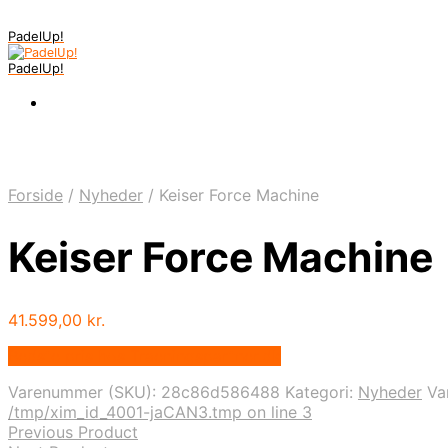
PadelUp!
PadelUp!
Forside
/
Nyheder
/
Keiser Force Machine
Keiser Force Machine
41.599,00
kr.
Bedste pris hos Traeningspartner.dk
Varenummer (SKU):
28c86d586488
Kategori:
Nyheder
Va
/tmp/xim_id_4001-jaCAN3.tmp on line 3
Previous Product