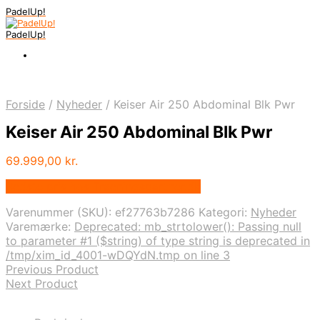
PadelUp!
PadelUp!
Forside
/
Nyheder
/
Keiser Air 250 Abdominal Blk Pwr
Keiser Air 250 Abdominal Blk Pwr
69.999,00
kr.
Bedste pris hos Traeningspartner.dk
Varenummer (SKU):
ef27763b7286
Kategori:
Nyheder
Varemærke:
Deprecated: mb_strtolower(): Passing null
to parameter #1 ($string) of type string is deprecated in
/tmp/xim_id_4001-wDQYdN.tmp on line 3
Previous Product
Next Product