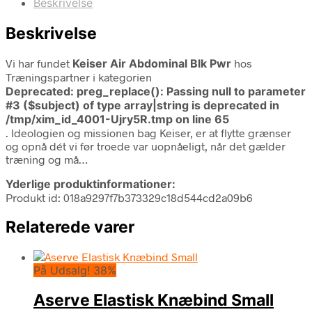
Beskrivelse
Beskrivelse
Vi har fundet
Keiser Air Abdominal Blk Pwr
hos
Træningspartner i kategorien
Deprecated
: preg_replace(): Passing null to parameter
#3 ($subject) of type array|string is deprecated in
/tmp/xim_id_4001-Ujry5R.tmp
on line
65
. Ideologien og missionen bag Keiser, er at flytte grænser
og opnå dét vi før troede var uopnåeligt, når det gælder
træning og må…
Yderlige produktinformationer:
Produkt id: 018a9297f7b373329c18d544cd2a09b6
Relaterede varer
På Udsalg! 38%
Aserve Elastisk Knæbind Small