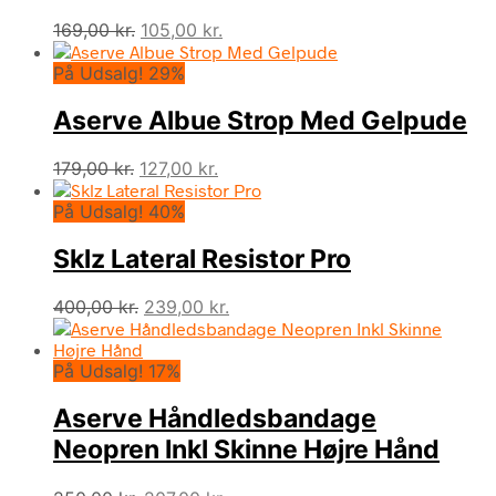
Den
Den
169,00
kr.
105,00
kr.
oprindelige
aktuelle
På Udsalg! 29%
pris
pris
var:
er:
Aserve Albue Strop Med Gelpude
169,00 kr..
105,00 kr..
Den
Den
179,00
kr.
127,00
kr.
oprindelige
aktuelle
På Udsalg! 40%
pris
pris
var:
er:
Sklz Lateral Resistor Pro
179,00 kr..
127,00 kr..
Den
Den
400,00
kr.
239,00
kr.
oprindelige
aktuelle
pris
pris
På Udsalg! 17%
var:
er:
400,00 kr..
239,00 kr..
Aserve Håndledsbandage
Neopren Inkl Skinne Højre Hånd