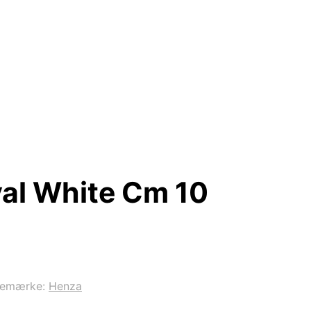
al White Cm 10
remærke:
Henza