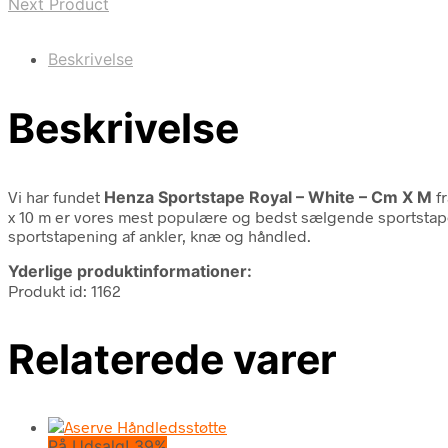
Next Product
Beskrivelse
Beskrivelse
Vi har fundet
Henza Sportstape Royal – White – Cm X M
f
x 10 m er vores mest populære og bedst sælgende sportstape. 
sportstapening af ankler, knæ og håndled.
Yderlige produktinformationer:
Produkt id: 1162
Relaterede varer
På Udsalg! 39%