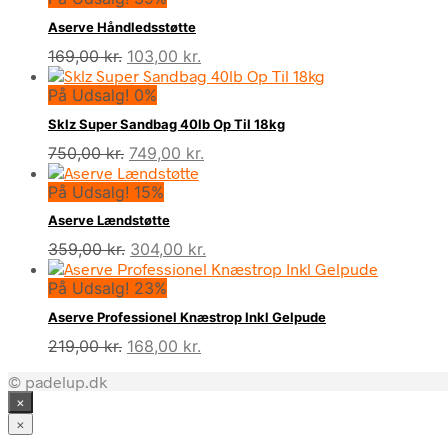
Aserve Håndledsstøtte
Den
Den
169,00
kr.
103,00
kr.
oprindelige
aktuelle
På Udsalg! 0%
pris
pris
var:
er:
Sklz Super Sandbag 40lb Op Til 18kg
169,00 kr..
103,00 kr..
Den
Den
750,00
kr.
749,00
kr.
oprindelige
aktuelle
På Udsalg! 15%
pris
pris
var:
er:
Aserve Lændstøtte
750,00 kr..
749,00 kr..
Den
Den
359,00
kr.
304,00
kr.
oprindelige
aktuelle
På Udsalg! 23%
pris
pris
var:
er:
Aserve Professionel Knæstrop Inkl Gelpude
359,00 kr..
304,00 kr..
Den
Den
219,00
kr.
168,00
kr.
oprindelige
aktuelle
© padelup.dk
pris
pris
×
var:
er:
219,00 kr..
168,00 kr..
×