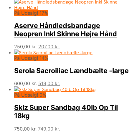
oprindelige
aktuelle
pris
pris
På Udsalg! 17%
var:
er:
320,00 kr..
196,00 kr..
Aserve Håndledsbandage
Neopren Inkl Skinne Højre Hånd
Den
Den
250,00
kr.
207,00
kr.
oprindelige
aktuelle
På Udsalg! 14%
pris
pris
var:
er:
Serola Sacroiliac Lændbælte -large
250,00 kr..
207,00 kr..
Den
Den
600,00
kr.
519,00
kr.
oprindelige
aktuelle
På Udsalg! 0%
pris
pris
var:
er:
Sklz Super Sandbag 40lb Op Til
600,00 kr..
519,00 kr..
18kg
Den
Den
750,00
kr.
749,00
kr.