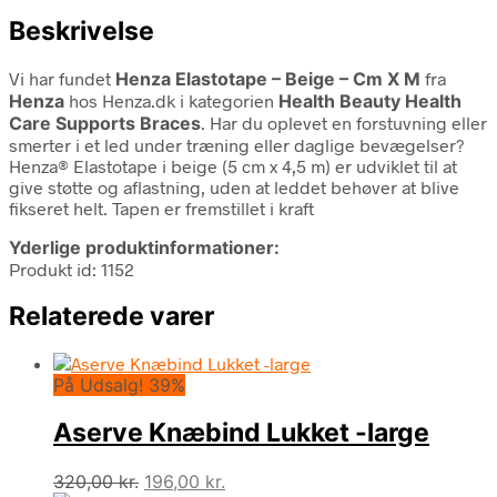
Beskrivelse
Vi har fundet
Henza Elastotape – Beige – Cm X M
fra
Henza
hos Henza.dk i kategorien
Health Beauty Health
Care Supports Braces
. Har du oplevet en forstuvning eller
smerter i et led under træning eller daglige bevægelser?
Henza® Elastotape i beige (5 cm x 4,5 m) er udviklet til at
give støtte og aflastning, uden at leddet behøver at blive
fikseret helt. Tapen er fremstillet i kraft
Yderlige produktinformationer:
Produkt id: 1152
Relaterede varer
På Udsalg! 39%
Aserve Knæbind Lukket -large
Den
Den
320,00
kr.
196,00
kr.