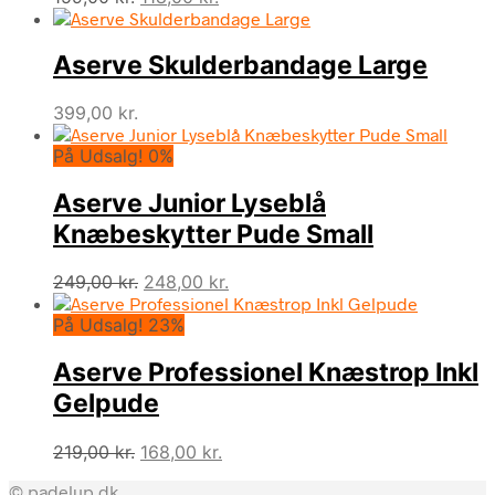
oprindelige
aktuelle
pris
pris
Aserve Skulderbandage Large
var:
er:
159,00 kr..
118,00 kr..
399,00
kr.
På Udsalg! 0%
Aserve Junior Lyseblå
Knæbeskytter Pude Small
Den
Den
249,00
kr.
248,00
kr.
oprindelige
aktuelle
På Udsalg! 23%
pris
pris
var:
er:
Aserve Professionel Knæstrop Inkl
249,00 kr..
248,00 kr..
Gelpude
Den
Den
219,00
kr.
168,00
kr.
oprindelige
aktuelle
© padelup.dk
pris
pris