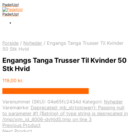
PadelUp!
PadelUp!
Forside
/
Nyheder
/
Engangs Tanga Trusser Til Kvinder
50 Stk Hvid
Engangs Tanga Trusser Til Kvinder 50
Stk Hvid
119,00
kr.
Bedste pris hos Denintelligentekrop.dk
Varenummer (SKU):
04e65fc2434d
Kategori:
Nyheder
Varemærke:
Deprecated: mb_strtolower(): Passing null
to parameter #1 ($string) of type string is deprecated in
/tmp/xim_id_4006-dvhtdS.tmp on line 3
Previous Product
Next Product