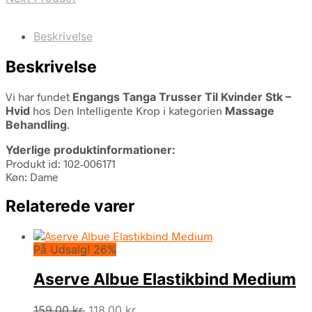
Beskrivelse
Beskrivelse
Vi har fundet
Engangs Tanga Trusser Til Kvinder Stk –
Hvid
hos Den Intelligente Krop i kategorien
Massage
Behandling
.
Yderlige produktinformationer:
Produkt id: 102-006171
Køn: Dame
Relaterede varer
På Udsalg! 26%
Aserve Albue Elastikbind Medium
Den
Den
159,00
kr.
118,00
kr.