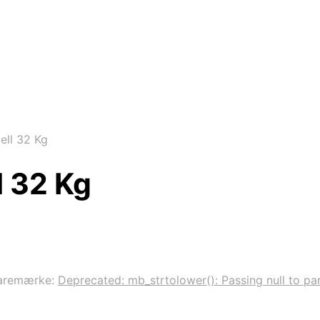
ell 32 Kg
l 32 Kg
aremærke:
Deprecated: mb_strtolower(): Passing null to par