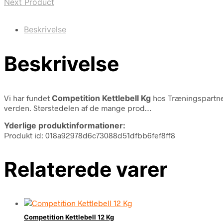
Next Product
Beskrivelse
Beskrivelse
Vi har fundet
Competition Kettlebell Kg
hos Træningspartne
verden. Størstedelen af de mange prod…
Yderlige produktinformationer:
Produkt id: 018a92978d6c73088d51dfbb6fef8ff8
Relaterede varer
Competition Kettlebell 12 Kg