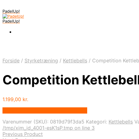
PadelUp!
PadelUp!
Forside
/
Styrketræning
/
Kettlebells
/
Competition Kettleb
Competition Kettlebel
1.199,00
kr.
Bedste pris hos Traeningspartner.dk
Varenummer (SKU):
0819d79f3da5
Kategori:
Kettlebells
V
/tmp/xim_id_4001-esK1sP.tmp on line 3
Previous Product