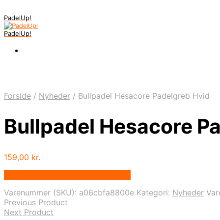
PadelUp!
PadelUp!
Forside
/
Nyheder
/
Bullpadel Hesacore Padelgreb Hvid
Bullpadel Hesacore P
159,00
kr.
Bedste pris hos Padelspecialist.dk
Varenummer (SKU):
a06cbfa8800e
Kategori:
Nyheder
Va
Previous Product
Next Product