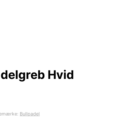
adelgreb Hvid
remærke:
Bullpadel