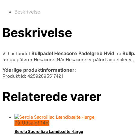
Beskrivelse
Beskrivelse
Vi har fundet
Bullpadel Hesacore Padelgreb Hvid
fra
Bullp
før du påfører Hesacore. Når Hesacore er påført anbefaler vi,
Yderlige produktinformationer:
Produkt id: 42592695517421
Relaterede varer
På Udsalg! 14%
Serola Sacroiliac Lændbælte -large