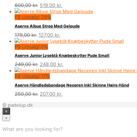
Den
Den
600,00
kr.
519,00
kr.
oprindelige
aktuelle
På Udsalg! 29%
pris
pris
var:
er:
Aserve Albue Strop Med Gelpude
600,00 kr..
519,00 kr..
Den
Den
179,00
kr.
127,00
kr.
oprindelige
aktuelle
På Udsalg! 0%
pris
pris
var:
er:
Aserve Junior Lyseblå Knæbeskytter Pude Small
179,00 kr..
127,00 kr..
Den
Den
249,00
kr.
248,00
kr.
oprindelige
aktuelle
På Udsalg! 17%
pris
pris
var:
er:
Aserve Håndledsbandage Neopren Inkl Skinne Højre Hånd
249,00 kr..
248,00 kr..
Den
Den
250,00
kr.
207,00
kr.
oprindelige
aktuelle
© padelup.dk
pris
pris
×
var:
er:
250,00 kr..
207,00 kr..
×
What are you looking for?