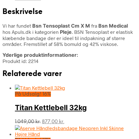
Beskrivelse
Vi har fundet
Bsn Tensoplast Cm X M
fra
Bsn Medical
hos Apuls.dk i kategorien
Pleje
. BSN Tensoplast er elastisk
klæbende bandage der er ideel til indpakning af større
områder. Fremstillet af 58% bomuld og 42% viskose.
Yderlige produktinformationer:
Produkt id: 2214
Relaterede varer
På Udsalg! 16%
Titan Kettlebell 32kg
Den
Den
1.049,00
kr.
877,00
kr.
oprindelige
aktuelle
pris
pris