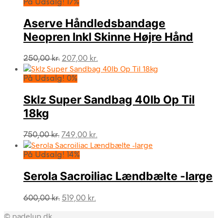
var:
er:
På Udsalg! 17%
1.049,00 kr..
877,00 kr..
Aserve Håndledsbandage
Neopren Inkl Skinne Højre Hånd
Den
Den
250,00
kr.
207,00
kr.
oprindelige
aktuelle
pris
pris
På Udsalg! 0%
var:
er:
250,00 kr..
207,00 kr..
Sklz Super Sandbag 40lb Op Til
18kg
Den
Den
750,00
kr.
749,00
kr.
oprindelige
aktuelle
pris
pris
På Udsalg! 14%
var:
er:
750,00 kr..
749,00 kr..
Serola Sacroiliac Lændbælte -large
Den
Den
600,00
kr.
519,00
kr.
oprindelige
aktuelle
© padelup.dk
pris
pris