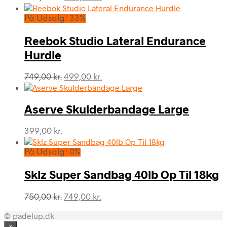
oprindelige
aktuelle
pris
pris
På Udsalg! 33%
var:
er:
359,00 kr..
304,00 kr..
Reebok Studio Lateral Endurance
Hurdle
Den
Den
749,00
kr.
499,00
kr.
oprindelige
aktuelle
pris
pris
var:
er:
Aserve Skulderbandage Large
749,00 kr..
499,00 kr..
399,00
kr.
På Udsalg! 0%
Sklz Super Sandbag 40lb Op Til 18kg
Den
Den
750,00
kr.
749,00
kr.
oprindelige
aktuelle
© padelup.dk
pris
pris
var:
er:
×