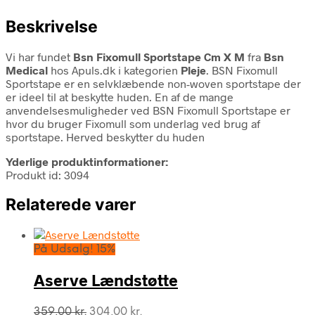
Beskrivelse
Vi har fundet
Bsn Fixomull Sportstape Cm X M
fra
Bsn
Medical
hos Apuls.dk i kategorien
Pleje
. BSN Fixomull
Sportstape er en selvklæbende non-woven sportstape der
er ideel til at beskytte huden. En af de mange
anvendelsesmuligheder ved BSN Fixomull Sportstape er
hvor du bruger Fixomull som underlag ved brug af
sportstape. Herved beskytter du huden
Yderlige produktinformationer:
Produkt id: 3094
Relaterede varer
På Udsalg! 15%
Aserve Lændstøtte
Den
Den
359,00
kr.
304,00
kr.