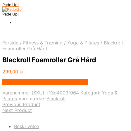
PadelUp!
PadelUp!
Forside
/
Fitness & Træning
/
Yoga & Pilates
/
Blackroll
Foamroller Grå Hård
Blackroll Foamroller Grå Hård
299,00
kr.
Bedste pris hos Denintelligentekrop.dk
Varenummer (SKU):
f13d4003f064
Kategori:
Yoga &
Pilates
Varemærke:
Blackroll
Previous Product
Next Product
Beskrivelse