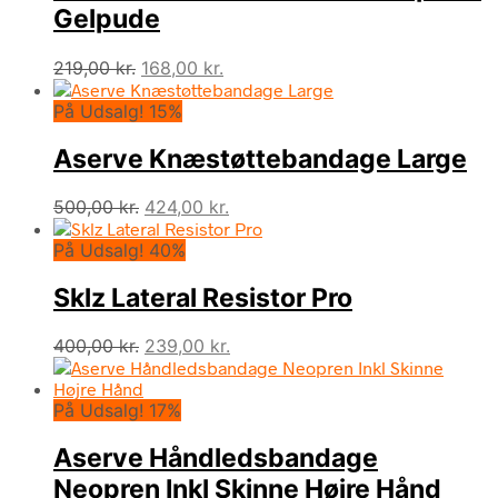
Gelpude
Den
Den
219,00
kr.
168,00
kr.
oprindelige
aktuelle
På Udsalg! 15%
pris
pris
var:
er:
Aserve Knæstøttebandage Large
219,00 kr..
168,00 kr..
Den
Den
500,00
kr.
424,00
kr.
oprindelige
aktuelle
På Udsalg! 40%
pris
pris
var:
er:
Sklz Lateral Resistor Pro
500,00 kr..
424,00 kr..
Den
Den
400,00
kr.
239,00
kr.
oprindelige
aktuelle
pris
pris
På Udsalg! 17%
var:
er:
400,00 kr..
239,00 kr..
Aserve Håndledsbandage
Neopren Inkl Skinne Højre Hånd