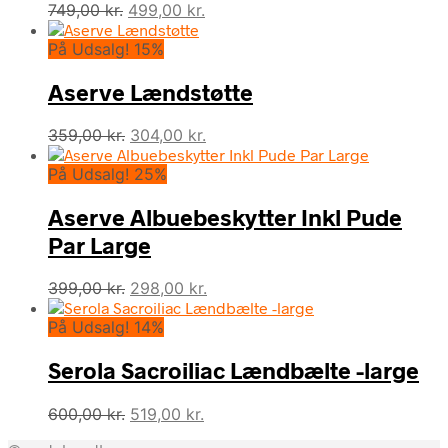
Den
Den
749,00
kr.
499,00
kr.
oprindelige
aktuelle
På Udsalg! 15%
pris
pris
var:
er:
Aserve Lændstøtte
749,00 kr..
499,00 kr..
Den
Den
359,00
kr.
304,00
kr.
oprindelige
aktuelle
På Udsalg! 25%
pris
pris
var:
er:
Aserve Albuebeskytter Inkl Pude
359,00 kr..
304,00 kr..
Par Large
Den
Den
399,00
kr.
298,00
kr.
oprindelige
aktuelle
På Udsalg! 14%
pris
pris
var:
er:
Serola Sacroiliac Lændbælte -large
399,00 kr..
298,00 kr..
Den
Den
600,00
kr.
519,00
kr.
oprindelige
aktuelle