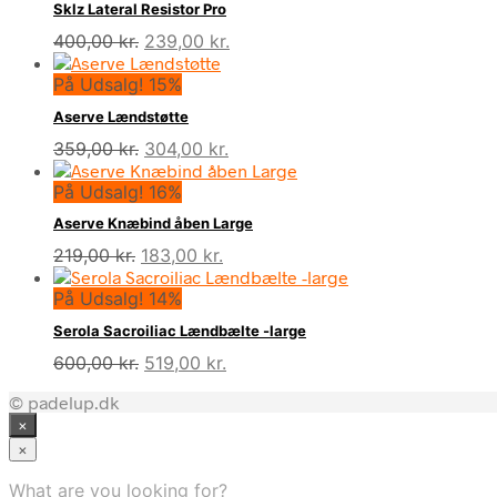
Sklz Lateral Resistor Pro
Den
Den
400,00
kr.
239,00
kr.
oprindelige
aktuelle
På Udsalg! 15%
pris
pris
var:
er:
Aserve Lændstøtte
400,00 kr..
239,00 kr..
Den
Den
359,00
kr.
304,00
kr.
oprindelige
aktuelle
På Udsalg! 16%
pris
pris
var:
er:
Aserve Knæbind åben Large
359,00 kr..
304,00 kr..
Den
Den
219,00
kr.
183,00
kr.
oprindelige
aktuelle
På Udsalg! 14%
pris
pris
var:
er:
Serola Sacroiliac Lændbælte -large
219,00 kr..
183,00 kr..
Den
Den
600,00
kr.
519,00
kr.
oprindelige
aktuelle
© padelup.dk
pris
pris
×
var:
er:
600,00 kr..
519,00 kr..
×
What are you looking for?