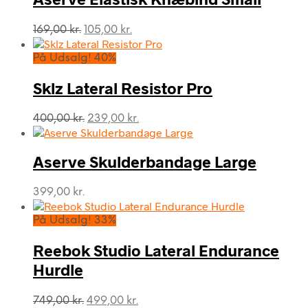
Den
Den
169,00
kr.
105,00
kr.
oprindelige
aktuelle
pris
pris
På Udsalg! 40%
var:
er:
169,00 kr..
105,00 kr..
Sklz Lateral Resistor Pro
Den
Den
400,00
kr.
239,00
kr.
oprindelige
aktuelle
pris
pris
var:
er:
Aserve Skulderbandage Large
400,00 kr..
239,00 kr..
399,00
kr.
På Udsalg! 33%
Reebok Studio Lateral Endurance
Hurdle
Den
Den
749,00
kr.
499,00
kr.