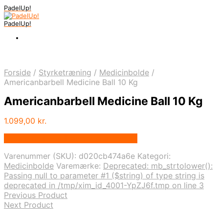
PadelUp!
PadelUp!
Forside
/
Styrketræning
/
Medicinbolde
/
Americanbarbell Medicine Ball 10 Kg
Americanbarbell Medicine Ball 10 Kg
1.099,00
kr.
Bedste pris hos Traeningspartner.dk
Varenummer (SKU):
d020cb474a6e
Kategori:
Medicinbolde
Varemærke:
Deprecated: mb_strtolower():
Passing null to parameter #1 ($string) of type string is
deprecated in /tmp/xim_id_4001-YpZJ6f.tmp on line 3
Previous Product
Next Product