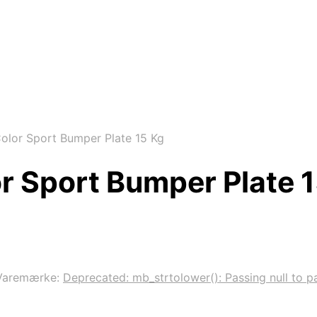
olor Sport Bumper Plate 15 Kg
r Sport Bumper Plate 
Varemærke:
Deprecated: mb_strtolower(): Passing null to pa