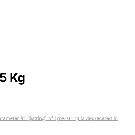
15 Kg
rameter #1 ($string) of type string is deprecated in