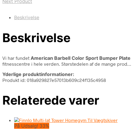
Next Product
Beskrivelse
Beskrivelse
Vi har fundet
American Barbell Color Sport Bumper Plate
fitnesscentre i hele verden. Størstedelen af de mange prod…
Yderlige produktinformationer:
Produkt id: 018a929827e57013b609c24f135c4958
Relaterede varer
På Udsalg! 33%