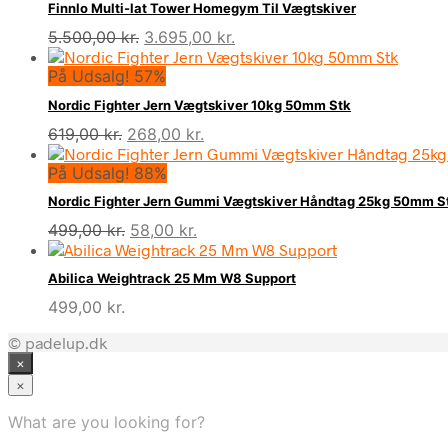
Finnlo Multi-lat Tower Homegym Til Vægtskiver
Den
Den
5.500,00
kr.
3.695,00
kr.
oprindelige
aktuelle
På Udsalg! 57%
pris
pris
var:
er:
Nordic Fighter Jern Vægtskiver 10kg 50mm Stk
5.500,00 kr..
3.695,00 kr..
Den
Den
619,00
kr.
268,00
kr.
oprindelige
aktuelle
På Udsalg! 88%
pris
pris
var:
er:
Nordic Fighter Jern Gummi Vægtskiver Håndtag 25kg 50mm S
619,00 kr..
268,00 kr..
Den
Den
499,00
kr.
58,00
kr.
oprindelige
aktuelle
pris
pris
Abilica Weightrack 25 Mm W8 Support
var:
er:
499,00
kr.
499,00 kr..
58,00 kr..
© padelup.dk
×
×
What are you looking for?