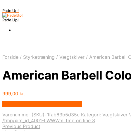
PadelUp!
PadelUp!
Forside
/
Styrketræning
/
Vægtskiver
/
American Barbell C
American Barbell Colo
999,00
kr.
Bedste pris hos Traeningspartner.dk
Varenummer (SKU):
1fab63b5d35c
Kategori:
Vægtskiver
/tmp/xim_id_4001-LWWWmi.tmp on line 3
Previous Product