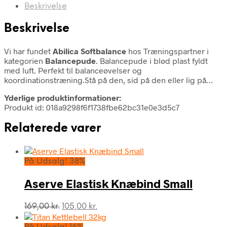
Beskrivelse
Beskrivelse
Vi har fundet
Abilica Softbalance
hos Træningspartner i
kategorien
Balancepude
. Balancepude i blød plast fyldt
med luft. Perfekt til balanceøvelser og
koordinationstræning.Stå på den, sid på den eller lig på…
Yderlige produktinformationer:
Produkt id: 018a9298f6f1738fbe62bc31e0e3d5c7
Relaterede varer
På Udsalg! 38%
Aserve Elastisk Knæbind Small
Den
Den
169,00
kr.
105,00
kr.
oprindelige
aktuelle
pris
pris