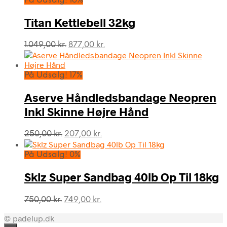
På Udsalg! 16%
var:
er:
169,00 kr..
105,00 kr..
Titan Kettlebell 32kg
Den
Den
1.049,00
kr.
877,00
kr.
oprindelige
aktuelle
pris
pris
var:
er:
På Udsalg! 17%
1.049,00 kr..
877,00 kr..
Aserve Håndledsbandage Neopren
Inkl Skinne Højre Hånd
Den
Den
250,00
kr.
207,00
kr.
oprindelige
aktuelle
pris
pris
På Udsalg! 0%
var:
er:
250,00 kr..
207,00 kr..
Sklz Super Sandbag 40lb Op Til 18kg
Den
Den
750,00
kr.
749,00
kr.
oprindelige
aktuelle
© padelup.dk
pris
pris