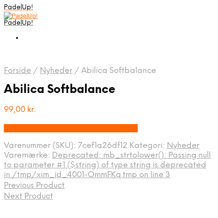
PadelUp!
PadelUp!
Forside
/
Nyheder
/
Abilica Softbalance
Abilica Softbalance
99,00
kr.
Bedste pris hos Traeningspartner.dk
Varenummer (SKU):
7cef1a26df12
Kategori:
Nyheder
Varemærke:
Deprecated: mb_strtolower(): Passing null
to parameter #1 ($string) of type string is deprecated
in /tmp/xim_id_4001-OmmFKq.tmp on line 3
Previous Product
Next Product