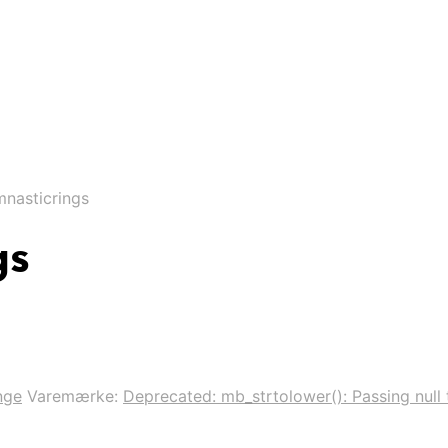
nasticrings
gs
nge
Varemærke:
Deprecated: mb_strtolower(): Passing null 