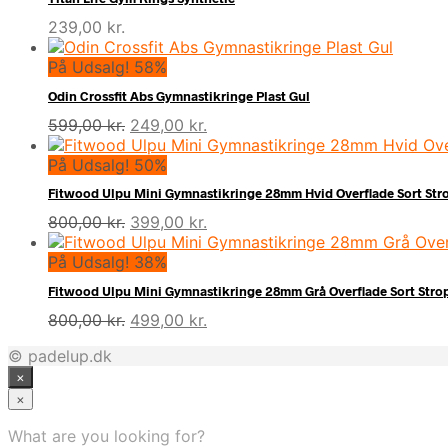
239,00
kr.
På Udsalg! 58%
Odin Crossfit Abs Gymnastikringe Plast Gul
Den
Den
599,00
kr.
249,00
kr.
oprindelige
aktuelle
pris
pris
På Udsalg! 50%
var:
er:
Fitwood Ulpu Mini Gymnastikringe 28mm Hvid Overflade Sort Str
599,00 kr..
249,00 kr..
Den
Den
800,00
kr.
399,00
kr.
oprindelige
aktuelle
pris
pris
På Udsalg! 38%
var:
er:
Fitwood Ulpu Mini Gymnastikringe 28mm Grå Overflade Sort Stro
800,00 kr..
399,00 kr..
Den
Den
800,00
kr.
499,00
kr.
oprindelige
aktuelle
© padelup.dk
pris
pris
×
var:
er:
800,00 kr..
499,00 kr..
×
What are you looking for?