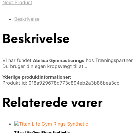
Next Product
Beskrivelse
Beskrivelse
Vi har fundet
Abilica Gymnasticrings
hos Træningspartner
Du bruger din egen kropsvægt til at…
Yderlige produktinformationer:
Produkt id: 018a929678d773c894eb2a3b86bea3cc
Relaterede varer
Titan Life Gym Rings Synthetic