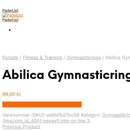
PadelUp!
PadelUp!
Forside
/
Fitness & Træning
/
Gymnastikringe
/
Abilica Gym
Abilica Gymnasticrin
99,00
kr.
Bedste pris hos Traeningspartner.dk
Varenummer (SKU):
ed6bfbd7bc58
Kategori:
Gymnastikri
/tmp/xim_id_4001-qsvav5.tmp on line 3
Previous Product