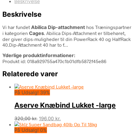
Beskrivelse
Beskrivelse
Vi har fundet
Abilica Dip-attachment
hos Træningspartner
i kategorien
Cages
. Abilica Dips-Attachment er tilbehøret,
der giver dips-muligheder til din PowerRack 40 og HalfRack
40.Dip-Attachment 40 har to f…
Yderlige produktinformationer:
Produkt id: 018a929755a470c1b01dfb5872f45e86
Relaterede varer
På Udsalg! 39%
Aserve Knæbind Lukket -large
Den
Den
320,00
kr.
196,00
kr.
oprindelige
aktuelle
På Udsalg! 0%
pris
pris