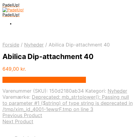
PadelUp!
PadelUp!
Forside
/
Nyheder
/
Abilica Dip-attachment 40
Abilica Dip-attachment 40
649,00
kr.
Bedste pris hos Traeningspartner.dk
Varenummer (SKU):
150d2180ab34
Kategori:
Nyheder
Varemærke:
Deprecated: mb_strtolower(): Passing null
to parameter #1 ($string) of type string is deprecated in
/tmp/xim_id_4001-1ewsrF.tmp on line 3
Previous Product
Next Product