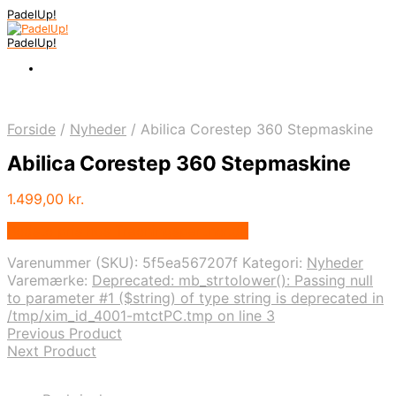
PadelUp!
PadelUp!
Forside
/
Nyheder
/
Abilica Corestep 360 Stepmaskine
Abilica Corestep 360 Stepmaskine
1.499,00
kr.
Bedste pris hos Traeningspartner.dk
Varenummer (SKU):
5f5ea567207f
Kategori:
Nyheder
Varemærke:
Deprecated: mb_strtolower(): Passing null
to parameter #1 ($string) of type string is deprecated in
/tmp/xim_id_4001-mtctPC.tmp on line 3
Previous Product
Next Product