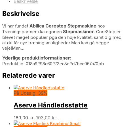
Beskrivelse
Beskrivelse
Vi har fundet
Abilica Corestep Stepmaskine
hos
Træningspartner i kategorien
Stepmaskiner
. CoreStep er
blevet meget populær pga den høje kvalitet, samtidig med
at du får nye træningsmuligheder.Man kan gå begge
veje!Man…
Yderlige produktinformationer:
Produkt id: 018a9298c60273ec8e2d7bce067a70bb
Relaterede varer
På Udsalg! 39%
Aserve Håndledsstøtte
Den
Den
169,00
kr.
103,00
kr.
oprindelige
aktuelle