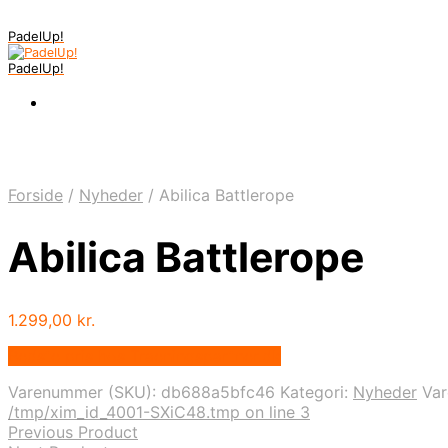
PadelUp!
PadelUp!
Forside
/
Nyheder
/
Abilica Battlerope
Abilica Battlerope
1.299,00
kr.
Bedste pris hos Traeningspartner.dk
Varenummer (SKU):
db688a5bfc46
Kategori:
Nyheder
Va
/tmp/xim_id_4001-SXiC48.tmp on line 3
Previous Product