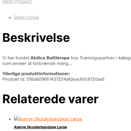
Next Product
Beskrivelse
Beskrivelse
Vi har fundet
Abilica Battlerope
hos Træningspartner i kateg
som ønsker at forbrænde mang…
Yderlige produktinformationer:
Produkt id: 018a929661437224afdeac60c672daa1
Relaterede varer
Aserve Skulderbandage Large