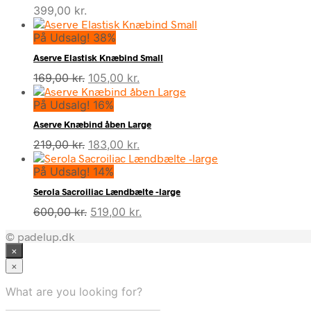
399,00
kr.
På Udsalg! 38%
Aserve Elastisk Knæbind Small
Den
Den
169,00
kr.
105,00
kr.
oprindelige
aktuelle
På Udsalg! 16%
pris
pris
var:
er:
Aserve Knæbind åben Large
169,00 kr..
105,00 kr..
Den
Den
219,00
kr.
183,00
kr.
oprindelige
aktuelle
På Udsalg! 14%
pris
pris
var:
er:
Serola Sacroiliac Lændbælte -large
219,00 kr..
183,00 kr..
Den
Den
600,00
kr.
519,00
kr.
oprindelige
aktuelle
© padelup.dk
pris
pris
×
var:
er:
600,00 kr..
519,00 kr..
×
What are you looking for?