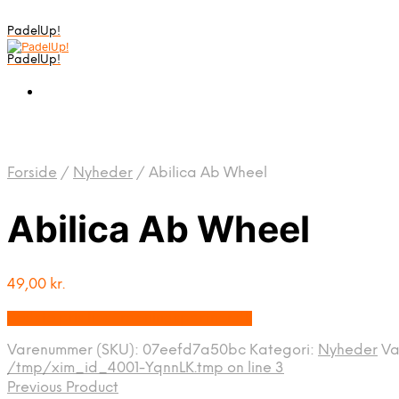
PadelUp!
PadelUp!
Forside
/
Nyheder
/
Abilica Ab Wheel
Abilica Ab Wheel
49,00
kr.
Bedste pris hos Traeningspartner.dk
Varenummer (SKU):
07eefd7a50bc
Kategori:
Nyheder
Va
/tmp/xim_id_4001-YqnnLK.tmp on line 3
Previous Product