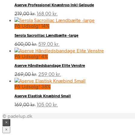
Aserve Professionel Knæstrop Inkl Gelpude
Den
Den
219,00
kr.
168,00
kr.
oprindelige
aktuelle
pris
pris
På Udsalg! 14%
var:
er:
Serola Sacroiliac Lændbælte -large
219,00 kr..
168,00 kr..
Den
Den
600,00
kr.
519,00
kr.
oprindelige
aktuelle
pris
pris
På Udsalg! 4%
var:
er:
Aserve Håndledsbandage Elite Venstre
600,00 kr..
519,00 kr..
Den
Den
269,00
kr.
259,00
kr.
oprindelige
aktuelle
pris
pris
På Udsalg! 38%
var:
er:
Aserve Elastisk Knæbind Small
269,00 kr..
259,00 kr..
Den
Den
169,00
kr.
105,00
kr.
oprindelige
aktuelle
© padelup.dk
pris
pris
var:
er:
×
169,00 kr..
105,00 kr..
×