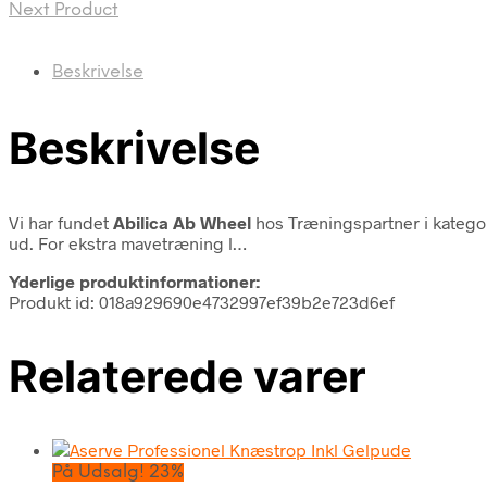
Next Product
Beskrivelse
Beskrivelse
Vi har fundet
Abilica Ab Wheel
hos Træningspartner i katego
ud. For ekstra mavetræning l…
Yderlige produktinformationer:
Produkt id: 018a929690e4732997ef39b2e723d6ef
Relaterede varer
På Udsalg! 23%